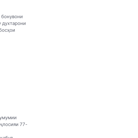
ӣ бонувони
у духтарони
босҳои
 умумии
ҷлосияи 77-
 қабул