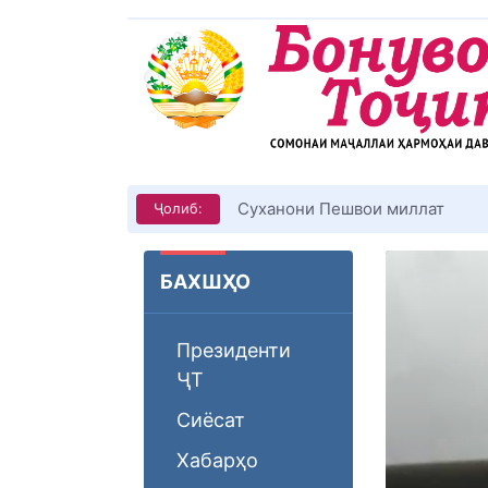
Суханони Пешвои миллат
Ҷолиб:
БАХШҲО
Президенти
ҶТ
Сиёсат
Хабарҳо