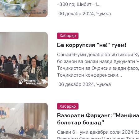
-300 гр; Шибит -1...
06 декабр 2024, Ҷумъа
Хабарҳо
Ба коррупсия "не!" гуем!
Санаи 6-уми декабр бо ибтикори К
бо занон ва оилаи назди Ҳукумати 
Тоҷикистон ва Оҷонсии зидди фас
Тоҷикистон конференсияи...
06 декабр 2024, Ҷумъа
Хабарҳо
Вазорати Фарҳанг: "Манфиа
болотар бошад"
Санаи 6 - уми декабри соли 2024 б
Вазорати Фарҳанги Ҷумҳурии Тоҷи