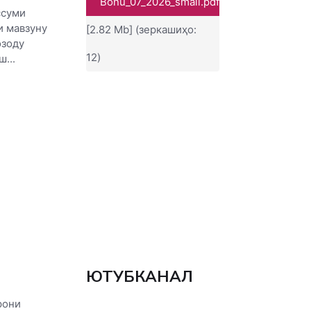
Bonu_07_2026_small.pdf
ссуми
и мавзуну
[2.82 Mb] (зеркашиҳо:
озоду
12)
...
ЮТУБКАНАЛ
рони