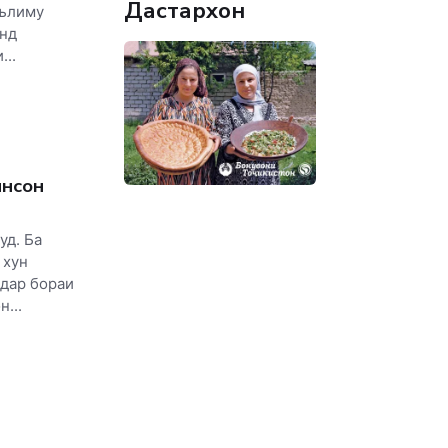
Дастархон
аълиму
анд
...
инсон
уд. Ба
 хун
 дар бораи
...