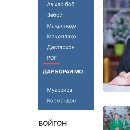
Аз ҳар боб
Зебоӣ
Маҷаллаҳо
Мақоллаҳо
Дастархон
PDF
ДАР БОРАИ МО
Муассиса
Кормандон
БОЙГОНӢ