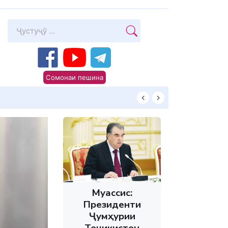
Сомонаи пешина
КИТОБХОНИРО 
Муассис:
Президенти
Ҷумҳурии
Тоҷикистон