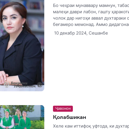
Бо чеҳраи мунаввару мамнун, таба
малеҳи даври лабон, гашту ҳаракот
чолок дар нигоҳи аввал духтараки 
беғамеро мемонад. Аммо дидагонаш
10 декабр 2024, Сешанбе
Ҷавонон
Қолабшикан
Хеле кам иттифоқ уфтода, ки духта