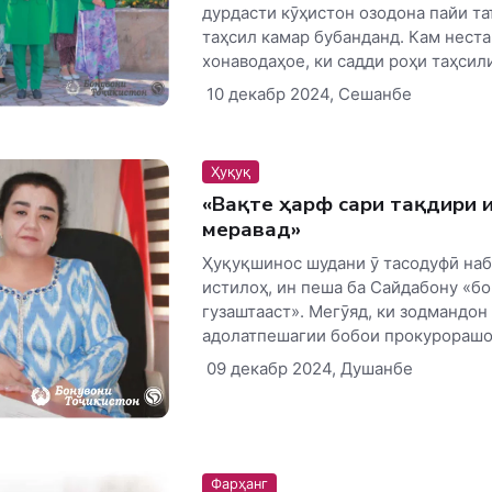
дурдасти кӯҳистон озодона пайи т
таҳсил камар бубанданд. Кам нест
хонаводаҳое, ки садди роҳи таҳсили
10 декабр 2024, Сешанбе
Ҳуқуқ
«Вақте ҳарф сари тақдири 
меравад»
Ҳуқуқшинос шудани ӯ тасодуфӣ наб
истилоҳ, ин пеша ба Сайдабону «бо
гузаштааст». Мегӯяд, ки зодмандон
адолатпешагии бобои прокурорашон
09 декабр 2024, Душанбе
Фарҳанг