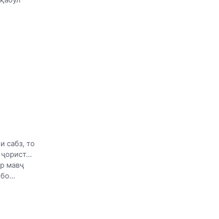
и сабз, то
 ҷорист…
р мавҷ
о...