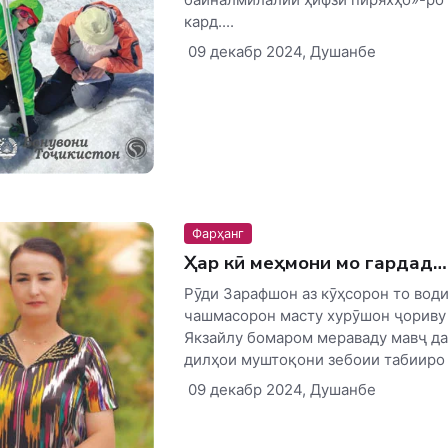
кард....
09 декабр 2024, Душанбе
Фарҳанг
Ҳар кӣ меҳмони мо гардад…
Рӯди Зарафшон аз кӯҳсорон то води
чашмасорон масту хурӯшон ҷориву
Якзайлу бомаром мераваду мавҷ да
дилҳои муштоқони зебоии табииро б
09 декабр 2024, Душанбе