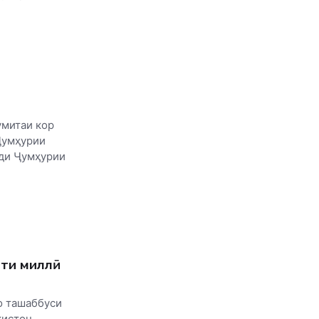
умитаи кор
Ҷумҳурии
оди Ҷумҳурии
ти миллӣ
о ташаббуси
кистон