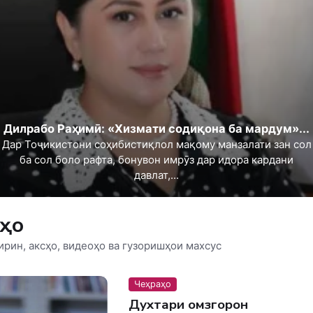
Дилрабо Раҳимӣ: «Хизмати содиқона ба мардум»...
Дар Тоҷикистони соҳибистиқлол мақому манзалати зан сол
ба сол боло рафта, бонувон имрӯз дар идора кардани
давлат,...
аҳо
ирин, аксҳо, видеоҳо ва гузоришҳои махсус
Чеҳраҳо
Духтари омӯзгорон