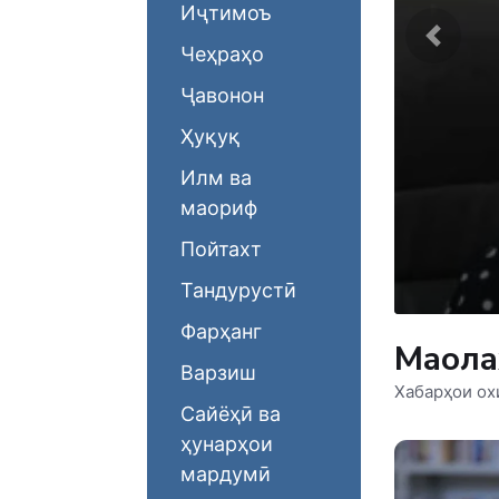
Иҷтимоъ
Чеҳраҳо
Ҷавонон
Ҳуқуқ
Илм ва
будани ҷанг нест...»...
маориф
умии Созмони Милали Муттаҳид
Пойтахт
байналмилалӣ оид ба таҳкими сулҳ
ои наслҳои...
Тандурустӣ
Фарҳанг
Мақол
Варзиш
Хабарҳои ох
Сайёҳӣ ва
ҳунарҳои
мардумӣ