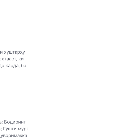
и хуштарҳу
хтааст, ки
о карда, ба
а; Бодиринг
р; Гӯшти мурғ
Ҷуворимакка