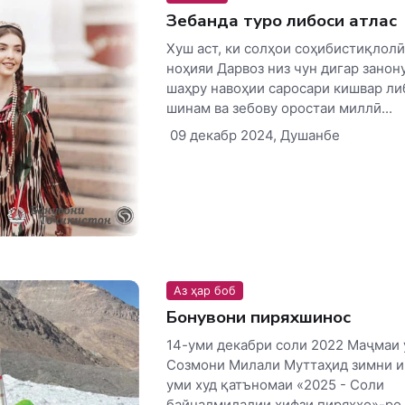
Зебанда туро либоси атлас
Хуш аст, ки солҳои соҳибистиқлол
ноҳияи Дарвоз низ чун дигар занон
шаҳру навоҳии саросари кишвар ли
шинам ва зебову оростаи миллӣ...
09 декабр 2024, Душанбе
Аз ҳар боб
Бонувони пиряхшинос
14-уми декабри соли 2022 Маҷмаи
Созмони Милали Муттаҳид зимни и
уми худ қатъномаи «2025 - Соли
байналмилалии ҳифзи пиряхҳо»-ро