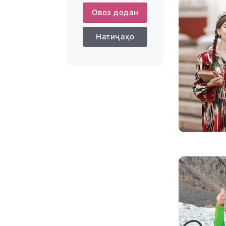
Овоз додан
Натиҷаҳо