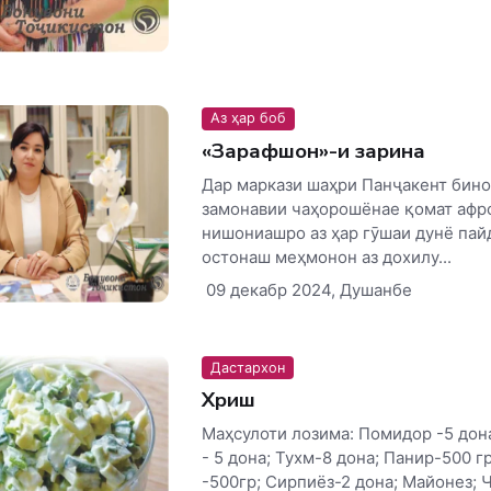
Аз ҳар боб
«Зарафшон»-и зарина
Дар маркази шаҳри Панҷакент бино
замонавии чаҳорошёнае қомат афро
нишониашро аз ҳар гӯшаи дунё пайд
остонаш меҳмонон аз дохилу...
09 декабр 2024, Душанбе
Дастархон
Хӯриш
Маҳсулоти лозима: Помидор -5 дон
- 5 дона; Тухм-8 дона; Панир-500 г
-500гр; Сирпиёз-2 дона; Майонез; 