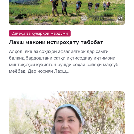
Сайёҳӣ ва ҳунарҳои мардумӣ
Лахш макони истироҳату табобат
Алҳол, яке аз соҳаҳои афзалиятнок дар самти
баланд бардоштани сатҳи иқтисодиву иҷтимоии
минтақаҳои кӯҳистон рушди соҳаи сайёҳӣ маҳсуб
меёбад. Дар ноҳияи Лахш,...