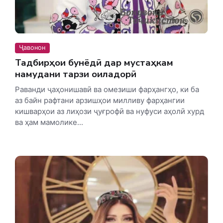
Ҷавонон
Тадбирҳои бунёдӣ дар мустаҳкам
намудани тарзи оиладорӣ
Раванди ҷаҳонишавӣ ва омезиши фарҳангҳо, ки ба
аз байн рафтани арзишҳои милливу фарҳангии
кишварҳои аз лиҳози ҷуғрофӣ ва нуфуси аҳолӣ хурд
ва ҳам мамолике...