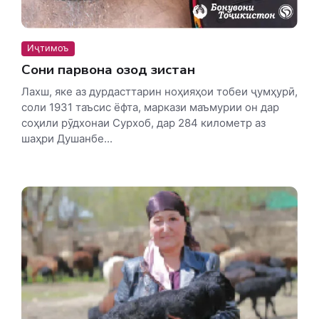
Иҷтимоъ
Сони парвона озод зистан
Лахш, яке аз дурдасттарин ноҳияҳои тобеи ҷумҳурӣ,
соли 1931 таъсис ёфта, маркази маъмурии он дар
соҳили рӯдхонаи Сурхоб, дар 284 километр аз
шаҳри Душанбе...