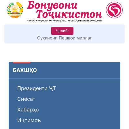
Ҷолиб:
КИТОБХОНИРО ДАР ХУД ТАШАККУЛ ДИҲЕМ
БАХШҲО
Президенти ҶТ
Сиёсат
Хабарҳо
Иҷтимоъ