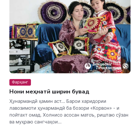
Фарҳанг
Нони меҳнатӣ ширин бувад
Ҳунармандӣ ҳамин аст… Барои харидории
лавозимоти ҳунармандӣ ба бозори «Корвон» - и
пойтахт омад. Холнисо асосан матоъ, риштаю сӯзан
ва муҳраю сангчаҳои...