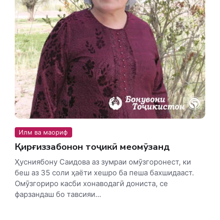
Илм ва маориф
Қирғиззабонон тоҷикӣ меомӯзанд
Ҳусниябону Саидова аз зумраи омӯзгоронест, ки
беш аз 35 соли ҳаёти хешро ба пеша бахшидааст.
Омӯзгориро касби хонаводагӣ дониста, се
фарзандаш бо тавсияи...