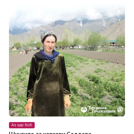
Аз ҳар боб
Шингиле аз корзори Саддара