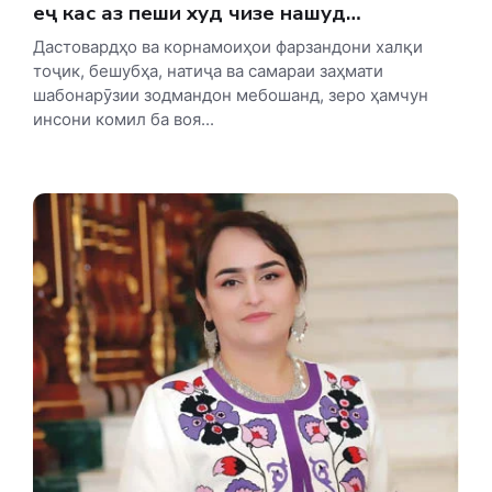
Ҳеҷ кас аз пеши худ чизе нашуд…
Дастовардҳо ва корнамоиҳои фарзандони халқи
тоҷик, бешубҳа, натиҷа ва самараи заҳмати
шабонарӯзии зодмандон мебошанд, зеро ҳамчун
инсони комил ба воя...