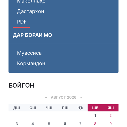
Мақоллаҳо
Дастархон
PDF
ДАР БОРАИ МО
Муассиса
Кормандон
БОЙГОНӢ
«
АВГУСТ 2026 »
ДШ
СШ
ЧШ
ПШ
ҶЪ
ШБ
ЯШ
1
2
3
4
5
6
7
8
9