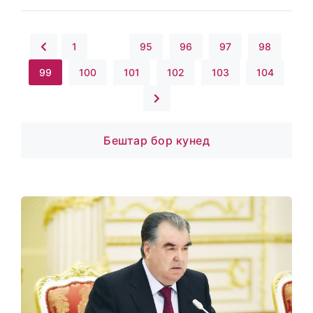
1
...
95
96
97
98
99
100
101
102
103
104
Бештар бор кунед