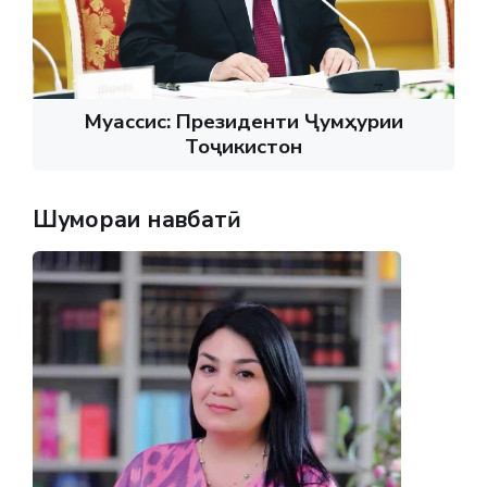
Муассис: Президенти Ҷумҳурии
Тоҷикистон
Шумораи навбатӣ