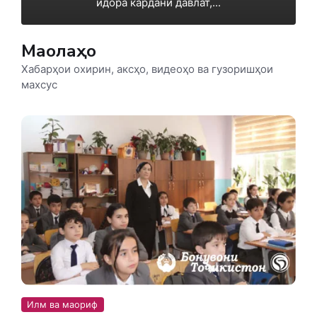
идора кардани давлат,...
Мақолаҳо
Хабарҳои охирин, аксҳо, видеоҳо ва гузоришҳои
махсус
Илм ва маориф