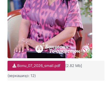
Bonu_07_2026_small.pdf
[2.82 Mb]
(зеркашиҳо: 12)