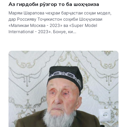
Аз гирдоби рӯзгор то ба шоҳҷоиза
Марям Шарапова чеҳраи барҷастаи соҳаи модел,
дар Россияву Тоҷикистон соҳиби Шоҳҷоизаи
«Маликаи Москва - 2023» ва «Super Model
International - 2023». Бонуе, ки...