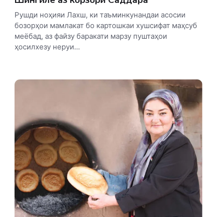
Рушди ноҳияи Лахш, ки таъминкунандаи асосии
бозорҳои мамлакат бо картошкаи хушсифат маҳсуб
меёбад, аз файзу баракати марзу пуштаҳои
ҳосилхезу неруи...