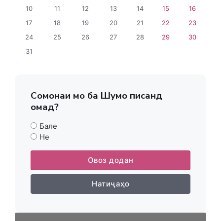
10
11
12
13
14
15
16
17
18
19
20
21
22
23
24
25
26
27
28
29
30
31
Сомонаи мо ба Шумо писанд
омад?
Бале
Не
Овоз додан
Натиҷаҳо