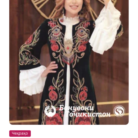
Чеҳраҳо