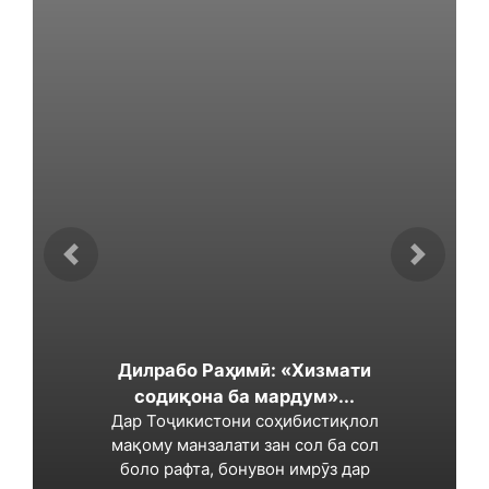
Дилрабо Раҳимӣ: «Хизмати
содиқона ба мардум»...
Дар Тоҷикистони соҳибистиқлол
мақому манзалати зан сол ба сол
боло рафта, бонувон имрӯз дар