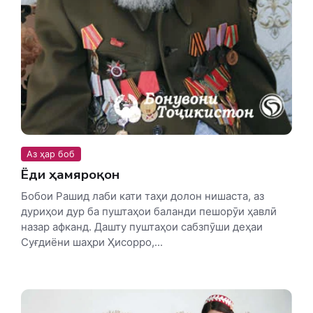
Аз ҳар боб
Ёди ҳамяроқон
Бобои Рашид лаби кати таҳи долон нишаста, аз
дуриҳои дур ба пуштаҳои баланди пешорӯи ҳавлӣ
назар афканд. Дашту пуштаҳои сабзпӯши деҳаи
Суғдиёни шаҳри Ҳисорро,...