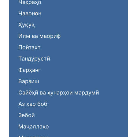
Чеҳраҳо
Ҷавонон
Ҳуқуқ
Илм ва маориф
Пойтахт
Тандурустӣ
Фарҳанг
Варзиш
Сайёҳӣ ва ҳунарҳои мардумӣ
Аз ҳар боб
Зебоӣ
Маҷаллаҳо