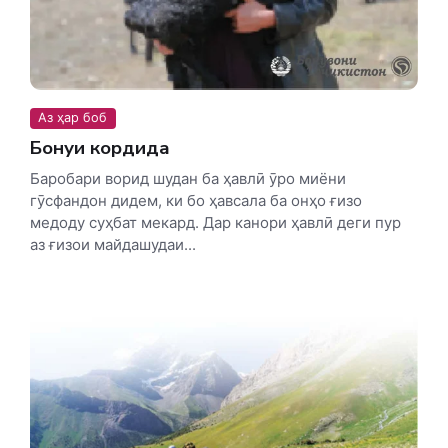
Аз ҳар боб
Бонуи кордида
Баробари ворид шудан ба ҳавлӣ ӯро миёни
гӯсфандон дидем, ки бо ҳавсала ба онҳо ғизо
медоду суҳбат мекард. Дар канори ҳавлӣ деги пур
аз ғизои майдашудаи...