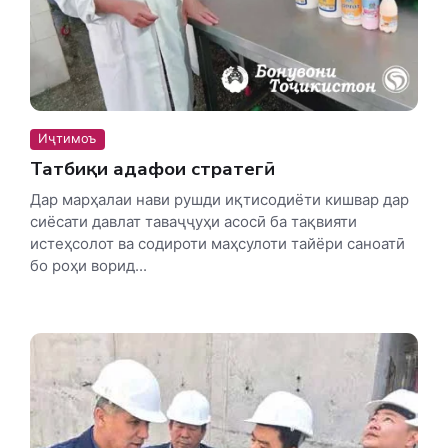
Иҷтимоъ
Татбиқи ҳадафҳои стратегӣ
Дар марҳалаи нави рушди иқтисодиёти кишвар дар
сиёсати давлат таваҷҷуҳи асосӣ ба тақвияти
истеҳсолот ва содироти маҳсулоти тайёри саноатӣ
бо роҳи ворид...