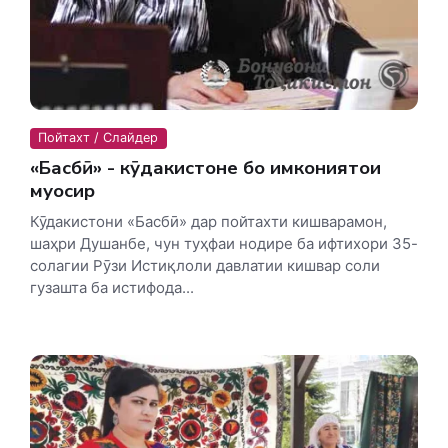
Пойтахт / Слайдер
«Басбӣ» - кӯдакистоне бо имкониятҳои
муосир
Кӯдакистони «Басбӣ» дар пойтахти кишварамон,
шаҳри Душанбе, чун туҳфаи нодире ба ифтихори 35-
солагии Рӯзи Истиқлоли давлатии кишвар соли
гузашта ба истифода...