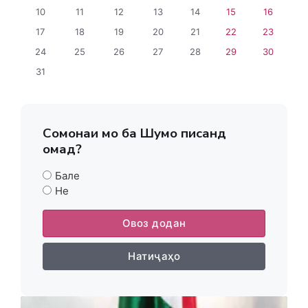
10
11
12
13
14
15
16
17
18
19
20
21
22
23
24
25
26
27
28
29
30
31
Сомонаи мо ба Шумо писанд
омад?
Бале
Не
Овоз додан
Натиҷаҳо