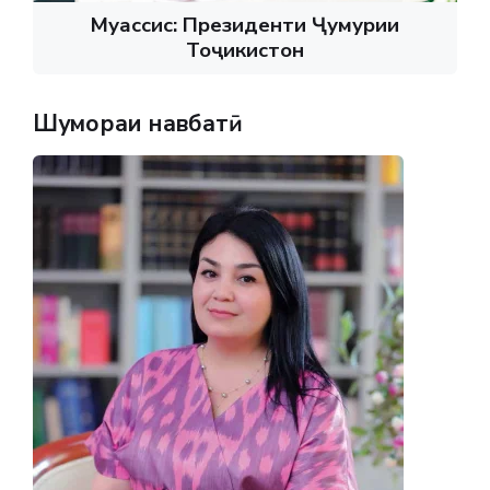
Муассис: Президенти Ҷумҳурии
Тоҷикистон
Шумораи навбатӣ