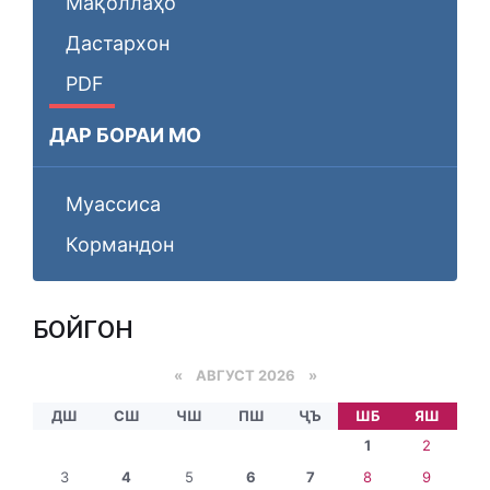
Мақоллаҳо
Дастархон
PDF
ДАР БОРАИ МО
Муассиса
Кормандон
БОЙГОНӢ
«
АВГУСТ 2026 »
ДШ
СШ
ЧШ
ПШ
ҶЪ
ШБ
ЯШ
1
2
3
4
5
6
7
8
9