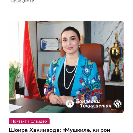
тараққиёти...
Пойтахт / Слайдер
Шоира Ҳакимзода: «Мушкиле, ки роҳи