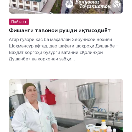
Пойтахт
Фишанги тавонои рушди иқтисодиёт
Агар гузори кас ба маҳаллаи Зебунисои ноҳияи
Шоҳмансур афтад, дар шафати шоҳроҳи Душанбе –
Ваҳдат коргоҳи бузурги ватании «Қолинҳои
Душанбе» ва корхонаи забҳи...