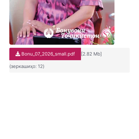
Bonu_07_2026_small.pdf
[2.82 Mb]
(зеркашиҳо: 12)