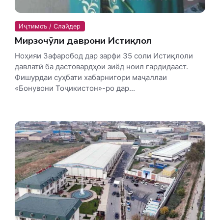
Иҷтимоъ / Слайдер
Мирзочӯли даврони Истиқлол
Ноҳияи Зафаробод дар зарфи 35 соли Истиқлоли
давлатӣ ба дастовардҳои зиёд ноил гардидааст.
Фишурдаи суҳбати хабарнигори маҷаллаи
«Бонувони Тоҷикистон»-ро дар...