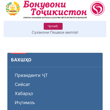
Ҷолиб:
КИТОБХОНИРО ДАР ХУД ТАШАККУЛ ДИҲЕМ
БАХШҲО
Президенти ҶТ
Сиёсат
Хабарҳо
Иҷтимоъ