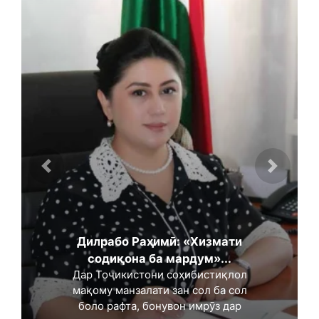
Дилрабо Раҳимӣ: «Хизмати
содиқона ба мардум»...
Дар Тоҷикистони соҳибистиқлол
мақому манзалати зан сол ба сол
боло рафта, бонувон имрӯз дар