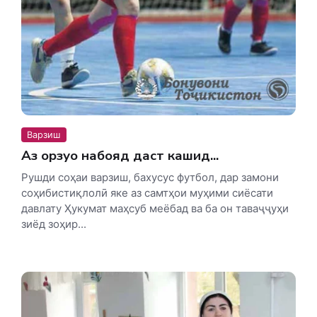
Варзиш
Аз орзуҳо набояд даст кашид...
Рушди соҳаи варзиш, бахусус футбол, дар замони
соҳибистиқлолӣ яке аз самтҳои муҳими сиёсати
давлату Ҳукумат маҳсуб меёбад ва ба он таваҷҷуҳи
зиёд зоҳир...