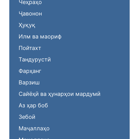
Чеҳраҳо
Ҷавонон
Ҳуқуқ
Илм ва маориф
Пойтахт
Тандурустӣ
Фарҳанг
Варзиш
Сайёҳӣ ва ҳунарҳои мардумӣ
Аз ҳар боб
Зебоӣ
Маҷаллаҳо