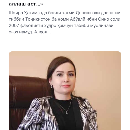
ҳаллаш ҳаст…»
Шоира Ҳакимзода баъди хатми Донишгоҳи давлатии
тиббии Тоҷикистон ба номи Абӯалӣ ибни Сино соли
2007 фаъолияти худро ҳамчун табиби муолиҷавӣ
оғоз намуд. Алҳол...