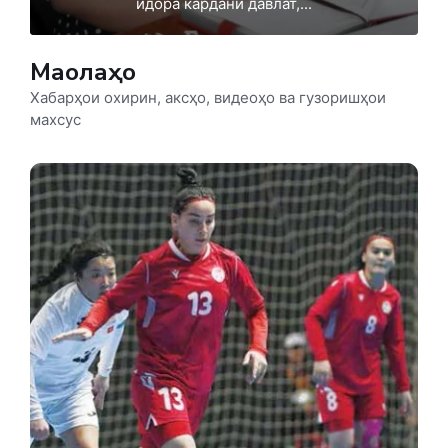
идора кардани давлат,...
Мақолаҳо
Хабарҳои охирин, аксҳо, видеоҳо ва гузоришҳои
махсус