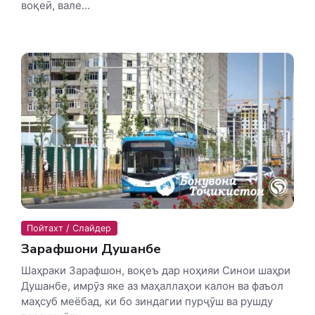
воқеӣ, вале...
Пойтахт / Слайдер
Зарафшони Душанбе
Шаҳраки Зарафшон, воқеъ дар ноҳияи Синои шаҳри
Душанбе, имрӯз яке аз маҳаллаҳои калон ва фаъол
маҳсуб меёбад, ки бо зиндагии пурҷӯш ва рушду