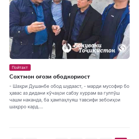
Пойтахт
Сохтмон оғози ободкориҳост
- Шаҳри Душанбе обод шудааст, - марди мусофир бо
ҳавас аз дидани кӯчаҳои сабзу хуррам ва гулпӯш
чашм наканда, ба ҳампаҳлуяш тавсифи зебоиҳои
шаҳрро кард....