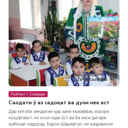
Пойтахт / Слайдер
Саодати ӯ аз садоқат ва дуои нек аст
Дар китоби зиндагии ҳар зани муваффақ асроре
нуҳуфтааст, ки хоси худи ӯст ва ба каси дигаре
шабоҳат надорад. Барои Шарифгул, ки қаҳрамони