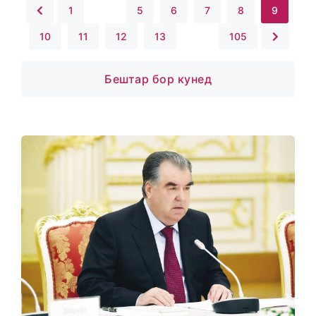
1
...
5
6
7
8
9
10
11
12
13
...
105
Бештар бор кунед