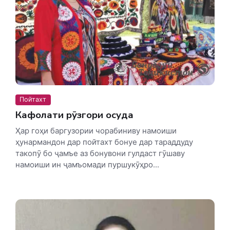
Пойтахт
Кафолати рӯзгори осуда
Ҳар гоҳи баргузории чорабиниву намоиши
ҳунармандон дар пойтахт бонуе дар тараддуду
такопӯ бо ҷамъе аз бонувони гулдаст гӯшаву
намоиши ин ҷамъомади пуршукӯҳро...