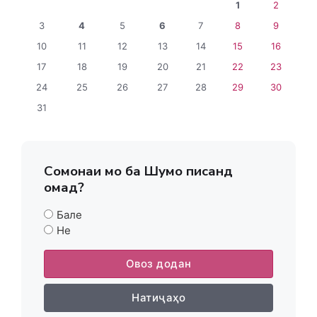
1
2
3
4
5
6
7
8
9
10
11
12
13
14
15
16
17
18
19
20
21
22
23
24
25
26
27
28
29
30
31
Сомонаи мо ба Шумо писанд
омад?
Бале
Не
Овоз додан
Натиҷаҳо