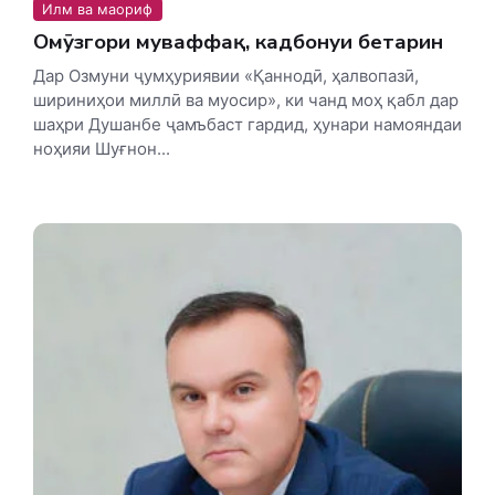
Илм ва маориф
Омӯзгори муваффақ, кадбонуи беҳтарин
Дар Озмуни ҷумҳуриявии «Қаннодӣ, ҳалвопазӣ,
шириниҳои миллӣ ва муосир», ки чанд моҳ қабл дар
шаҳри Душанбе ҷамъбаст гардид, ҳунари намояндаи
ноҳияи Шуғнон...