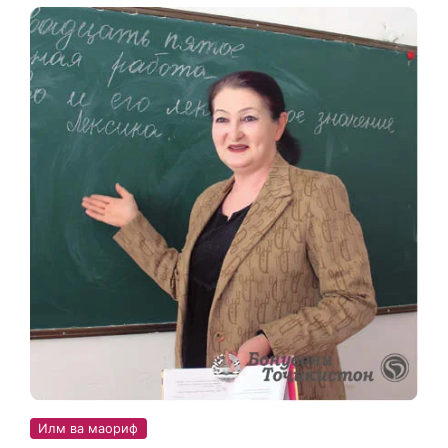
Илм ва маориф