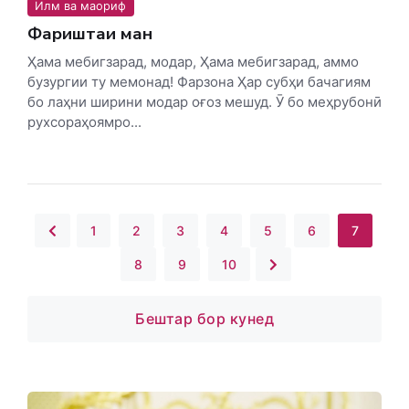
Илм ва маориф
Фариштаи ман
Ҳама мебигзарад, модар, Ҳама мебигзарад, аммо
бузургии ту мемонад! Фарзона Ҳар субҳи бачагиям
бо лаҳни ширини модар оғоз мешуд. Ӯ бо меҳрубонӣ
рухсораҳоямро...
1
2
3
4
5
6
7
8
9
10
Бештар бор кунед