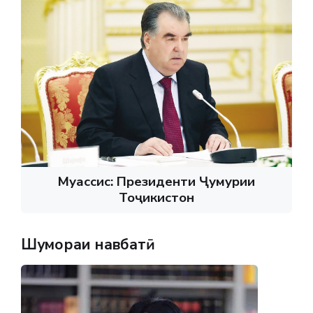
Муассис: Президенти Ҷумҳурии
Тоҷикистон
Шумораи навбатӣ