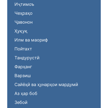
Иҷтимоъ
Чеҳраҳо
Ҷавонон
Ҳуқуқ
Илм ва маориф
Пойтахт
Тандурустӣ
Фарҳанг
Варзиш
Сайёҳӣ ва ҳунарҳои мардумӣ
Аз ҳар боб
Зебоӣ