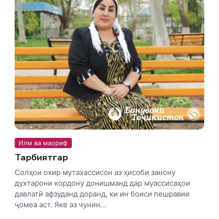
Илм ва маориф
Тарбиятгар
Солҳои охир мутахассисон аз ҳисоби занону
духтарони кордону донишманд дар муассисаҳои
давлатӣ афзуданд доранд, ки ин боиси пешравии
ҷомеа аст. Яке аз чунин...