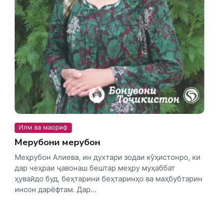
Илм ва маориф
Меҳрубони меҳрубон
Меҳрубон Алиева, ин духтари зодаи кӯҳистонро, ки
дар чеҳраи ҷавонаш бештар меҳру муҳаббат
ҳувайдо буд, беҳтарини беҳтаринҳо ва маҳбубтарин
инсон дарёфтам. Дар...