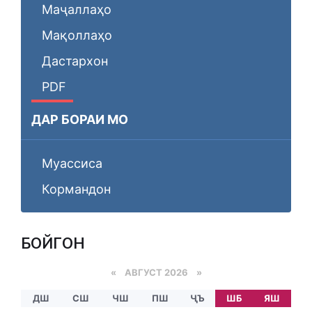
Маҷаллаҳо
Мақоллаҳо
Дастархон
PDF
ДАР БОРАИ МО
Муассиса
Кормандон
БОЙГОНӢ
«
АВГУСТ 2026 »
ДШ
СШ
ЧШ
ПШ
ҶЪ
ШБ
ЯШ