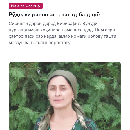
Илм ва маориф
Рӯде, ки равон аст, расад ба дарё
Сиришти дарёӣ дорад Бибисафия. Вуҷуди
пурталотумаш коҳилиро намеписандад. Ним асри
ҳаётро паси сар карда, аммо қомати болову гашти
мавзун ва талъати пероставу...