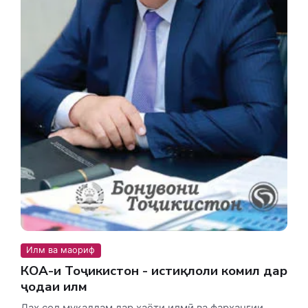
Илм ва маориф
КОА-и Тоҷикистон - истиқлоли комил дар
ҷодаи илм
Даҳ сол муқаддам дар ҳаёти илмӣ ва фарҳангии