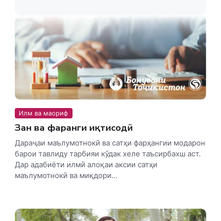
Илм ва маориф
Зан ва фарҳанги иқтисодӣ
Дараҷаи маълумотнокӣ ва сатҳи фарҳангии модарон
барои тавлиду тарбияи кӯдак хеле таъсирбахш аст.
Дар адабиёти илмӣ алоқаи аксии сатҳи
маълумотнокӣ ва миқдори...