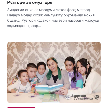
Рӯзгоре аз омӯзгоре
Зиндагии онҳо аз мардуми маҳал фарқ мекард.
Падару модар соҳибмаълумоту обрӯманди ноҳия
буданд. Рӯзгори кӯдакон низ зери назорати махсуси
зодмандон қарор...