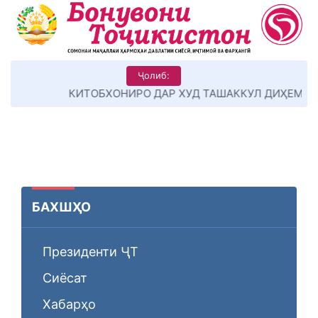
Ҷолиб:
КИТОБХОНИРО ДАР ХУД ТАШАККУЛ ДИҲЕМ
БАХШҲО
Президенти ҶТ
Сиёсат
Хабарҳо