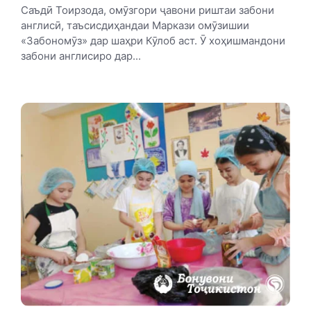
Саъдӣ Тоирзода, омӯзгори ҷавони риштаи забони
англисӣ, таъсисдиҳандаи Маркази омӯзишии
«Забономӯз» дар шаҳри Кӯлоб аст. Ӯ хоҳишмандони
забони англисиро дар...