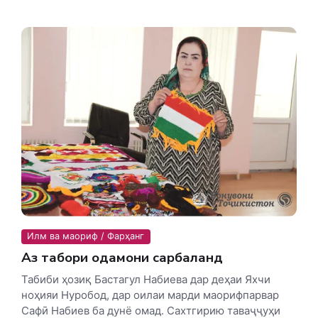
Илм ва маориф / Фарҳанг
Аз табори одамони сарбаланд
Табиби ҳозиқ Бастагул Набиева дар деҳаи Яхчи
ноҳияи Нуробод, дар оилаи марди маорифпарвар
Сафӣ Набиев ба дунё омад. Сахтгирию таваҷҷуҳи