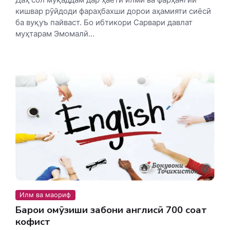
кишвар рӯйдоди фараҳбахши дорои аҳамияти сиёсӣ
ба вуқуъ пайваст. Бо ибтикори Сарвари давлат
муҳтарам Эмомалӣ...
Илм ва маориф
Барои омӯзиши забони англисӣ 700 соат
кофист