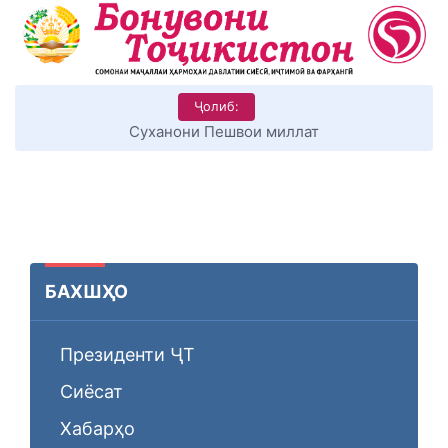
Ҷолиб:
Суханони Пешвои миллат
БАХШҲО
Президенти ҶТ
Сиёсат
Хабарҳо