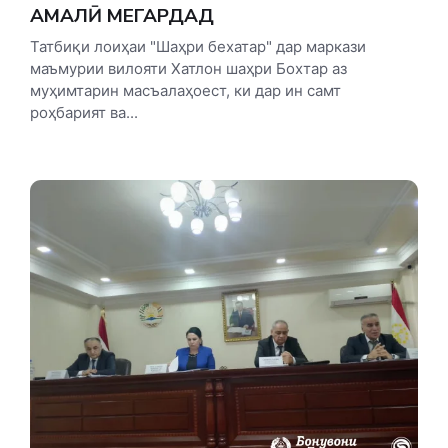
АМАЛӢ МЕГАРДАД
Татбиқи лоиҳаи "Шаҳри бехатар" дар маркази
маъмурии вилояти Хатлон шаҳри Бохтар аз
муҳимтарин масъалаҳоест, ки дар ин самт
роҳбарият ва...