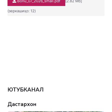
Bonu_07_2026_small.pdf
[2.82 Mb]
(зеркашиҳо: 12)
ЮТУБКАНАЛ
Дастархон