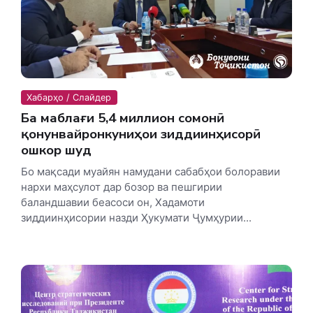
Хабарҳо / Слайдер
Ба маблағи 5,4 миллион сомонӣ
қонунвайронкуниҳои зиддиинҳисорӣ
ошкор шуд
Бо мақсади муайян намудани сабабҳои болоравии
нархи маҳсулот дар бозор ва пешгирии
баландшавии беасоси он, Хадамоти
зиддиинҳисории назди Ҳукумати Ҷумҳурии...