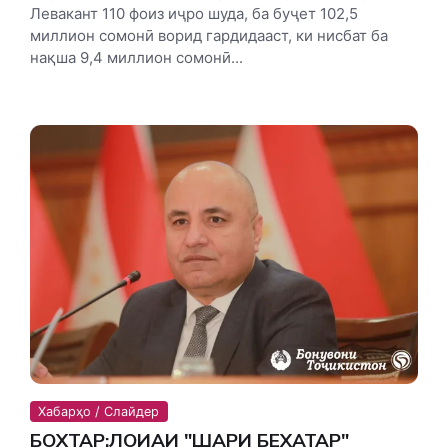
Левакант 110 фоиз иҷро шуда, ба буҷет 102,5
миллион сомонӣ ворид гардидааст, ки нисбат ба
нақша 9,4 миллион сомонӣ...
Хабарҳо / Слайдер
БОХТАР:ЛОИҲАИ "ШАҲРИ БЕХАТАР"