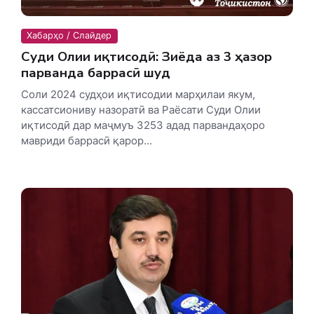
Хабарҳо / Слайдер
Суди Олии иқтисодӣ: Зиёда аз 3 ҳазор
парванда баррасӣ шуд
Соли 2024 судҳои иқтисодии марҳилаи якум,
кассатсиониву назоратӣ ва Раёсати Суди Олии
иқтисодӣ дар маҷмуъ 3253 адад парвандаҳоро
мавриди баррасӣ қарор...