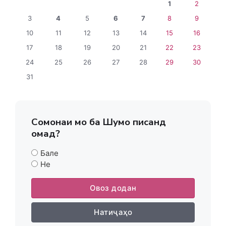
1
2
3
4
5
6
7
8
9
10
11
12
13
14
15
16
17
18
19
20
21
22
23
24
25
26
27
28
29
30
31
Сомонаи мо ба Шумо писанд
омад?
Бале
Не
Овоз додан
Натиҷаҳо