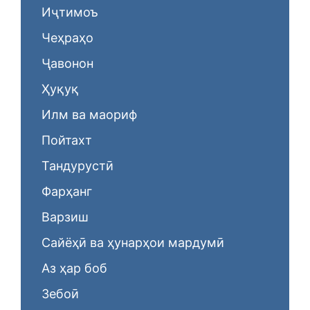
Иҷтимоъ
Чеҳраҳо
Ҷавонон
Ҳуқуқ
Илм ва маориф
Пойтахт
Тандурустӣ
Фарҳанг
Варзиш
Сайёҳӣ ва ҳунарҳои мардумӣ
Аз ҳар боб
Зебоӣ