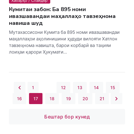
Хабарҳо / Слайдер
Кумитаи забон: Ба 895 номи
ивазшавандаи маҳаллаҳо тавзеҳнома
навиша шуд
Мутахассисони Кумита ба 895 номи ивазшавандаи
маҳаллаҳои аҳолинишини ҳудуди вилояти Хатлон
тавзеҳнома навишта, барои корбарӣ ва таҳияи
лоиҳаи қарори Ҳукумати...
1
...
12
13
14
15
16
17
18
19
20
21
Бештар бор кунед