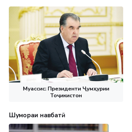
Муассис: Президенти Ҷумҳурии
Тоҷикистон
Шумораи навбатӣ