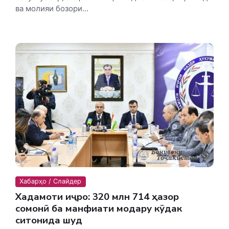
ва молияи бозори...
Хабарҳо / Слайдер
Хадамоти иҷро: 320 млн 714 ҳазор
сомонӣ ба манфиати модару кӯдак
ситонида шуд