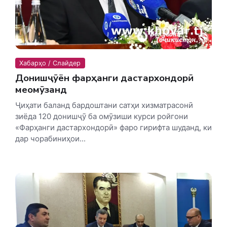
Хабарҳо / Слайдер
Донишҷӯён фарҳанги дастархондорӣ
меомӯзанд
Ҷиҳати баланд бардоштани сатҳи хизматрасонӣ
зиёда 120 донишҷӯ ба омӯзиши курси ройгони
«Фарҳанги дастархондорӣ» фаро гирифта шуданд, ки
дар чорабиниҳои...