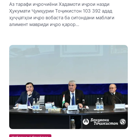
Аз тарафи иҷрочиёни Хадамоти иҷрои назди
Ҳукумати Ҷумҳурии Тоҷикистон 103 392 адад
ҳуҷҷатҳои иҷро вобаста ба ситондани маблағи
алимент мавриди иҷро қарор...