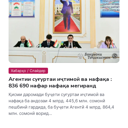
Хабарҳо / Слайдер
Агентии суғуртаи иҷтимоӣ ва нафақа :
836 690 нафар нафақа мегиранд
Қисми даромади буҷети суғуртаи иҷтимоӣ ва
нафақа ба андозаи 4 млрд. 445,6 млн. сомонӣ
пешбинӣ гардида, ба буҷети Агентӣ 4 млрд. 864,4
млн. сомонӣ ворид...