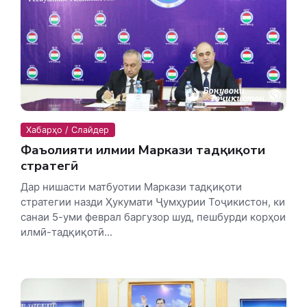
Хабарҳо / Слайдер
Фаъолияти илмии Маркази тадқиқоти
стратегӣ
Дар нишасти матбуотии Маркази тадқиқоти
стратегии назди Ҳукумати Ҷумҳурии Тоҷикистон, ки
санаи 5-уми феврал баргузор шуд, пешбурди корҳои
илмӣ-тадқиқотӣ...