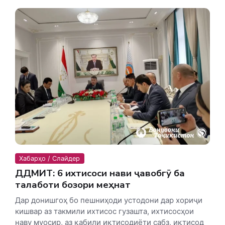
Хабарҳо / Слайдер
ДДМИТ: 6 ихтисоси нави ҷавобгӯ ба
талаботи бозори меҳнат
Дар донишгоҳ бо пешниҳоди устодони дар хориҷи
кишвар аз такмили ихтисос гузашта, ихтисосҳои
наву муосир, аз қабили иқтисодиёти сабз, иқтисод