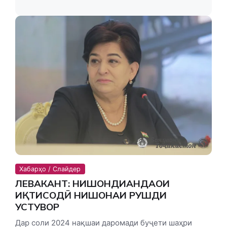
Хабарҳо / Слайдер
ЛЕВАКАНТ: НИШОНДИҲАНДАҲОИ
ИҚТИСОДӢ НИШОНАИ РУШДИ
УСТУВОР
Дар соли 2024 нақшаи даромади буҷети шаҳри