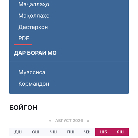
Маҷаллаҳо
Мақоллаҳо
Дастархон
PDF
ДАР БОРАИ МО
Муассиса
Кормандон
БОЙГОНӢ
«
АВГУСТ 2026 »
ДШ
СШ
ЧШ
ПШ
ҶЪ
ШБ
ЯШ