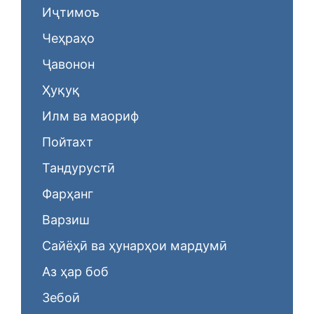
Иҷтимоъ
Чеҳраҳо
Ҷавонон
Ҳуқуқ
Илм ва маориф
Пойтахт
Тандурустӣ
Фарҳанг
Варзиш
Сайёҳӣ ва ҳунарҳои мардумӣ
Аз ҳар боб
Зебоӣ