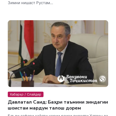
Зимни нишаст Рустам...
Хабарҳо / Слайдер
Давлаталӣ Саид: Баҳри таъмини зиндагии
шоистаи мардум талош дорем
Баъди сафари ҳайати кории раиси вилояти Хатлон ва