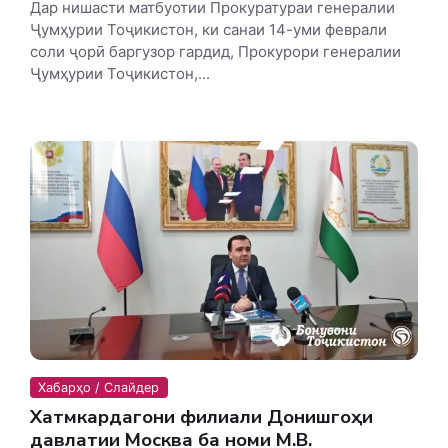
Дар нишасти матбуотии Прокуратураи генералии
Ҷумҳурии Тоҷикистон, ки санаи 14-уми феврали
соли ҷорӣ баргузор гардид, Прокурори генералии
Ҷумҳурии Тоҷикистон,...
Хабарҳо / Слайдер
Хатмкардагони филиали Донишгоҳи
давлатии Москва ба номи М.В.