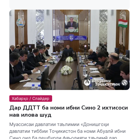
Хабарҳо / Слайдер
Дар ДДТТ ба номи ибни Сино 2 ихтисоси
нав илова шуд
Муассисаи давлатии таълимии «Донишгоҳи
давлатии тиббии Тоҷикистон ба номи Абуалӣ ибни
Сино оид ба пешбурди фаъолияти таълимӣ дар