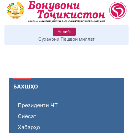
Ҷолиб:
Суханони Пешвои миллат
БАХШҲО
Президенти ҶТ
Сиёсат
Хабарҳо