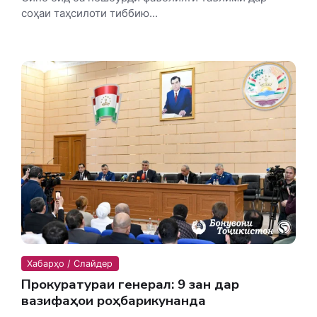
соҳаи таҳсилоти тиббию...
Хабарҳо / Слайдер
Прокуратураи генералӣ: 9 зан дар
вазифаҳои роҳбарикунанда