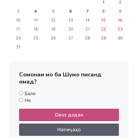
1
2
3
4
5
6
7
8
9
10
11
12
13
14
15
16
17
18
19
20
21
22
23
24
25
26
27
28
29
30
31
Сомонаи мо ба Шумо писанд
омад?
Бале
Не
Овоз додан
Натиҷаҳо