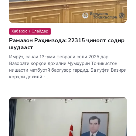
Хабарҳо / Слайдер
Рамазон Раҳимзода: 22315 ҷиноят содир
шудааст
Имрӯз, санаи 13-уми феврали соли 2025 дар
Вазорати корҳои дохилии Ҷумҳурии Тоҷикистон
нишасти матбуотӣ баргузор гардид. Ба гуфти Вазири
корҳои дохилӣ -...