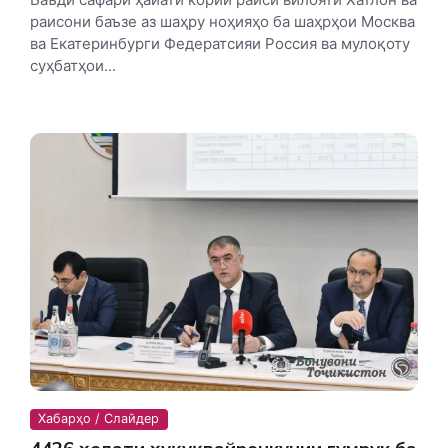
раисони баъзе аз шаҳру ноҳияҳо ба шаҳрҳои Москва
ва Екатеринбурги Федератсияи Россия ва мулоқоту
суҳбатҳои...
Хабарҳо / Слайдер