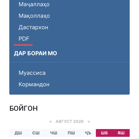
Маҷаллаҳо
Мақоллаҳо
Дастархон
PDF
ДАР БОРАИ МО
Муассиса
Кормандон
БОЙГОНӢ
«
АВГУСТ 2026 »
ДШ
СШ
ЧШ
ПШ
ҶЪ
ШБ
ЯШ