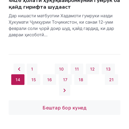
4426 ҳолати ҳуқуқвайронкунии гумрукӣ ба
қайд гирифта шудааст
Дар нишасти матбуотии Хадамоти гумруки назди
Ҳукумати Ҷумҳурии Тоҷикистон, ки санаи 12-уми
феврали соли ҷорӣ доир шуд, қайд гардид, ки дар
давраи ҳисоботӣ...
1
...
10
11
12
13
14
15
16
17
18
...
21
Бештар бор кунед