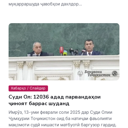
муқарраршуда ҷавобҳои дахлдор...
Хабарҳо / Слайдер
Суди Олӣ: 12036 адад парвандаҳои
ҷиноятӣ баррасӣ шуданд
Имрӯз, 13-уми феврали соли 2025 дар Суди Олии
Ҷумҳурии Тоҷикистон оид ба натиҷаи фаъолияти
мақомоти судӣ нишасти матбуотӣ баргузор гардид.