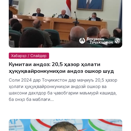
Хабарҳо / Слайдер
Кумитаи андоз: 20,5 ҳазор ҳолати
ҳуқуқвайронкуниҳои андозӣ ошкор шуд
Соли 2024 дар Тоҷикистон дар маҷмуъ 20,5 ҳазор
ҳолати ҳуқуқвайронкуниҳои андозӣ ошкор ва
шахсони дахлдор ба ҷавобгарии маъмурӣ кашида,
ба онҳо ба маблағи...