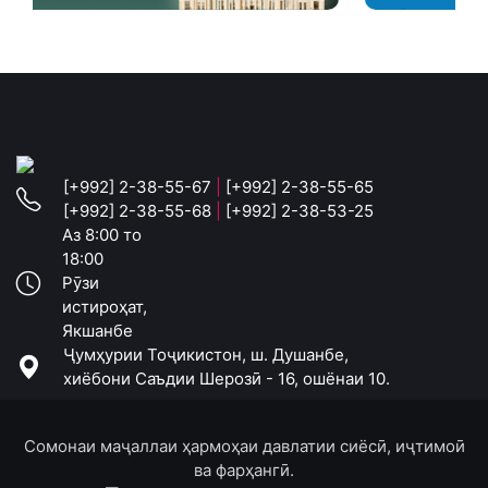
[+992] 2-38-55-67
|
[+992] 2-38-55-65
[+992] 2-38-55-68
|
[+992] 2-38-53-25
Аз 8:00 то
18:00
Рӯзи
истироҳат,
Якшанбе
Ҷумҳурии Тоҷикистон, ш. Душанбе,
хиёбони Саъдии Шерозӣ - 16, ошёнаи 10.
Сомонаи маҷаллаи ҳармоҳаи давлатии сиёсӣ, иҷтимоӣ
ва фарҳангӣ.