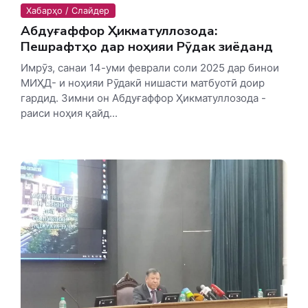
Хабарҳо / Слайдер
Абдуғаффор Ҳикматуллозода:
Пешрафтҳо дар ноҳияи Рӯдакӣ зиёданд
Имрӯз, санаи 14-уми феврали соли 2025 дар бинои
МИҲД- и ноҳияи Рӯдакӣ нишасти матбуотӣ доир
гардид. Зимни он Абдуғаффор Ҳикматуллозода -
раиси ноҳия қайд...