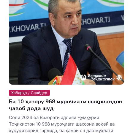
Хабарҳо / Слайдер
Ба 10 ҳазору 968 муроҷиати шаҳрвандон
ҷавоб дода шуд
Соли 2024 ба Вазорати адлияи Ҷумҳурии
Тоҷикистон 10 968 муроҷиати шахсони воқеӣ ва
ҳуқуқӣ ворид гардида, ба ҳамаи он дар муҳлати