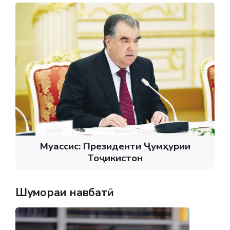
Муассис: Президенти Ҷумҳурии
Тоҷикистон
Шумораи навбатӣ