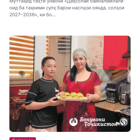
Муттаҳид таҳти унвони «Даҳсолаи байналмилалӣ
оид ба таҳкими сулҳ барои наслҳои оянда, солҳои
2027–2036», ки бо...