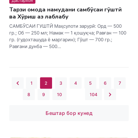
Дастархон
Тарзи омода намудани самбӯсаи гӯштӣ
ва Хӯриш аз лаблабу
САМБӮСАИ ГУШТӢ Маҳсулоти зарурӣ: Орд — 500
гр.; Об — 250 мл; Намак — 1 қошуқча; Равған — 100
гр. (гудохташуда ё маргарин); Гӯшт — 700 гр.;
Равғани дунба — 500...
1
2
3
4
5
6
7
8
9
10
...
104
Бештар бор кунед