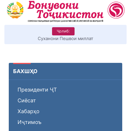
Ҷолиб:
КИТОБХОНИРО ДАР ХУД ТАШАККУЛ ДИҲЕМ
БАХШҲО
Президенти ҶТ
Сиёсат
Хабарҳо
Иҷтимоъ