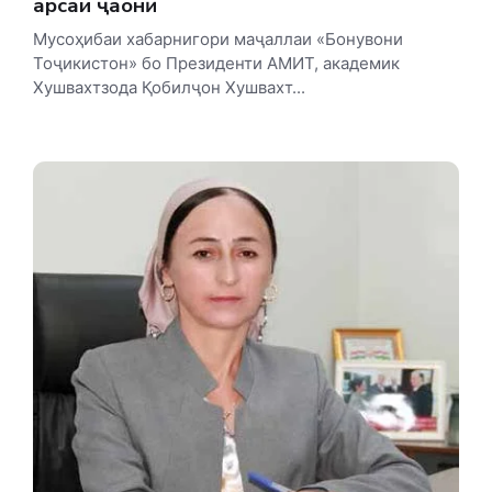
арсаи ҷаҳонӣ
Мусоҳибаи хабарнигори маҷаллаи «Бонувони
Тоҷикистон» бо Президенти АМИТ, академик
Хушвахтзода Қобилҷон Хушвахт...