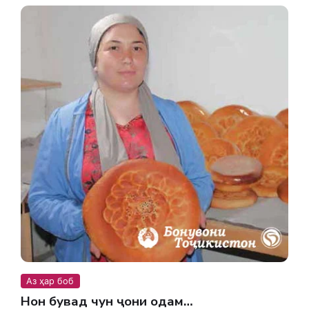
Аз ҳар боб
Нон бувад чун ҷони одам…