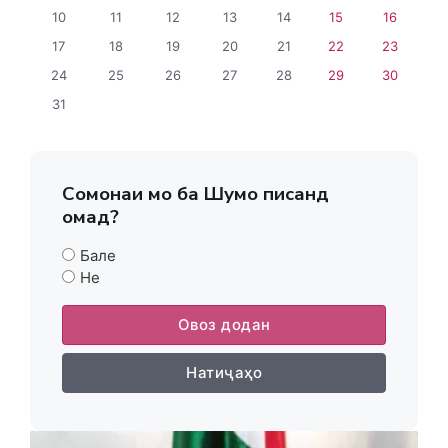
10
11
12
13
14
15
16
17
18
19
20
21
22
23
24
25
26
27
28
29
30
31
Сомонаи мо ба Шумо писанд
омад?
Бале
Не
Овоз додан
Натиҷаҳо