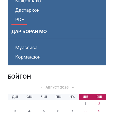
Мақоллаҳо
Дастархон
PDF
ДАР БОРАИ МО
Муассиса
Кормандон
БОЙГОНӢ
«
АВГУСТ 2026 »
ДШ
СШ
ЧШ
ПШ
ҶЪ
ШБ
ЯШ
1
2
3
4
5
6
7
8
9