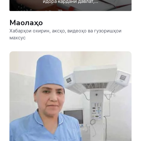
идора кардани давлат,...
Мақолаҳо
Хабарҳои охирин, аксҳо, видеоҳо ва гузоришҳои
махсус