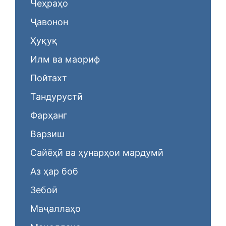
Чеҳраҳо
Ҷавонон
Ҳуқуқ
Илм ва маориф
Пойтахт
Тандурустӣ
Фарҳанг
Варзиш
Сайёҳӣ ва ҳунарҳои мардумӣ
Аз ҳар боб
Зебоӣ
Маҷаллаҳо