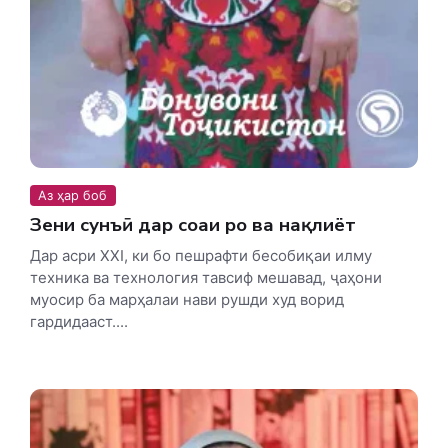
Аз ҳар боб
Зеҳни сунъӣ дар соҳаи роҳ ва нақлиёт
Дар асри XXI, ки бо пешрафти бесобиқаи илму
техника ва технология тавсиф мешавад, ҷаҳони
муосир ба марҳалаи нави рушди худ ворид
гардидааст....