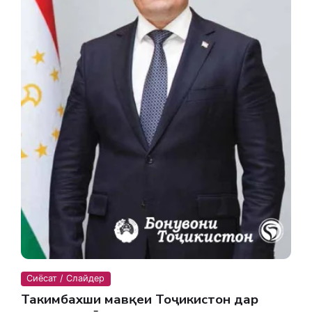
Сиёсат / Слайдер
Таҳкимбахши мавқеи Тоҷикистон дар