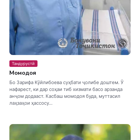
Тандурустӣ
Момодоя
Бо Зарифа Кӯйлибоева суҳбати ҷолибе доштем. Ӯ
нафарест, ки дар соҳаи тиб хизмати басо арзанда
анҷом додааст. Касбаш момодоя буда, муттасил
лаҳзаҳои ҳассосу...