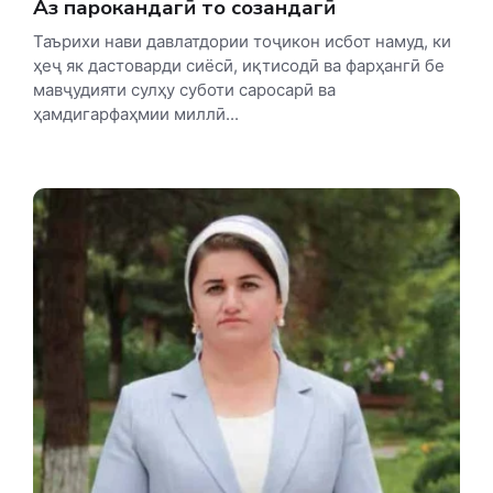
Аз парокандагӣ то созандагӣ
Таърихи нави давлатдории тоҷикон исбот намуд, ки
ҳеҷ як дастоварди сиёсӣ, иқтисодӣ ва фарҳангӣ бе
мавҷудияти сулҳу суботи саросарӣ ва
ҳамдигарфаҳмии миллӣ...