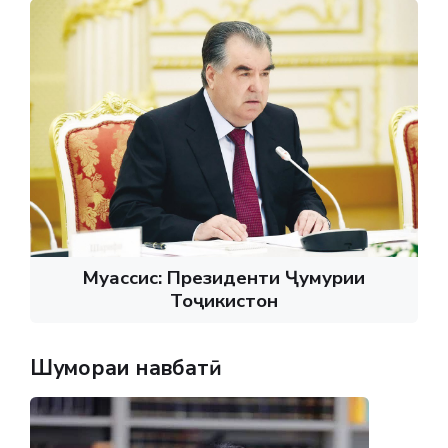
Муассис: Президенти Ҷумҳурии
Тоҷикистон
Шумораи навбатӣ