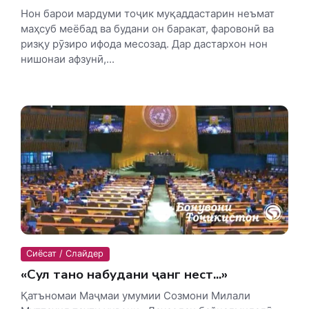
Нон барои мардуми тоҷик муқаддастарин неъмат
маҳсуб меёбад ва будани он баракат, фаровонӣ ва
ризқу рӯзиро ифода месозад. Дар дастархон нон
нишонаи афзунӣ,...
Сиёсат / Слайдер
«Сулҳ танҳо набудани ҷанг нест...»
Қатъномаи Маҷмаи умумии Созмони Милали