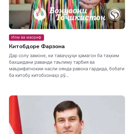
Илм ва маориф
Китобдоре Фарзона
Дар солу замоне, ки таваҷҷуҳи ҳамагон ба таҳким
бахшидани раванди таълиму тарбия ва
маърифатнокии насли оянда равона гардида, бобати
ба китобу китобхонаҳо рӯ...