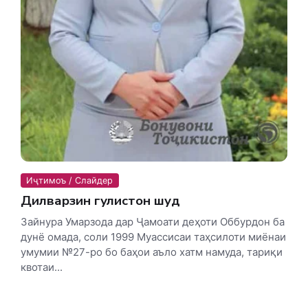
Иҷтимоъ / Слайдер
Дилварзин гулистон шуд
Зайнура Умарзода дар Ҷамоати деҳоти Оббурдон ба
дунё омада, соли 1999 Муассисаи таҳсилоти миёнаи
умумии №27-ро бо баҳои аъло хатм намуда, тариқи
квотаи...