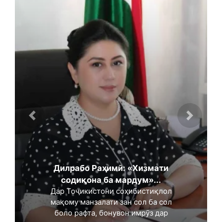
Дилрабо Раҳимӣ: «Хизмати
содиқона ба мардум»...
Дар Тоҷикистони соҳибистиқлол
мақому манзалати зан сол ба сол
боло рафта, бонувон имрӯз дар