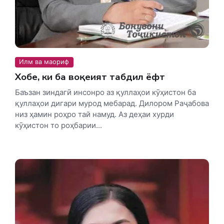
Илм ва маориф
Хобе, ки ба воқеият табдил ёфт
Баъзан зиндагӣ инсонро аз қуллаҳои кӯҳистон ба
қуллаҳои дигари мурод мебарад. Дилором Раҷабова
низ ҳамин роҳро тай намуд. Аз деҳаи хурди
кӯҳистон то роҳбарии...